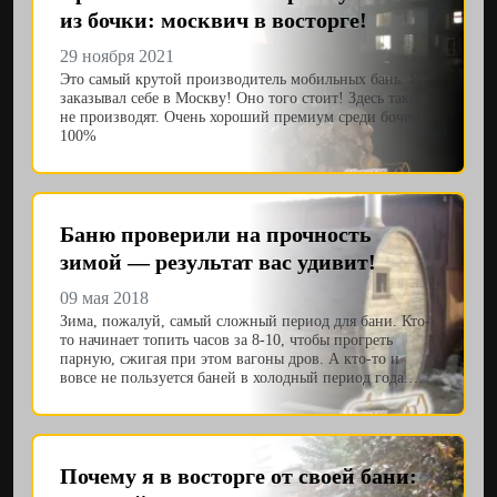
из бочки: москвич в восторге!
29 ноября 2021
Это самый крутой производитель мобильных бань. Я
заказывал себе в Москву! Оно того стоит! Здесь таких
не производят. Очень хороший премиум среди бочек!
100%
Баню проверили на прочность
зимой — результат вас удивит!
09 мая 2018
Зима, пожалуй, самый сложный период для бани. Кто-
то начинает топить часов за 8-10, чтобы прогреть
парную, сжигая при этом вагоны дров. А кто-то и
вовсе не пользуется баней в холодный период года.…
Почему я в восторге от своей бани: