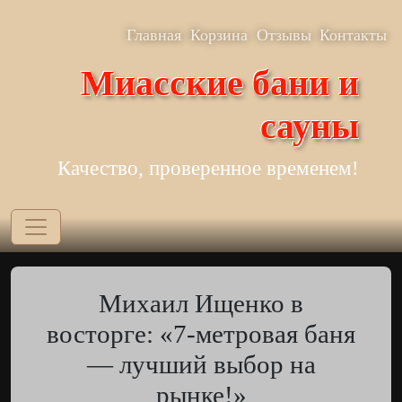
Перейти к основному содержанию
Верхнее меню
Главная
Корзина
Отзывы
Контакты
Миасские бани и
сауны
Качество, проверенное временем!
Михаил Ищенко в
восторге: «7-метровая баня
— лучший выбор на
рынке!»