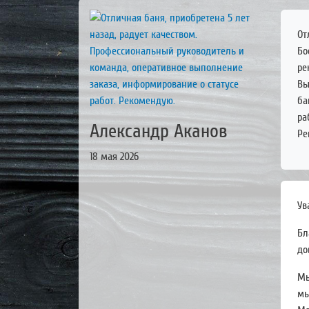
От
Бо
ре
Вы
ба
ра
Александр Аканов
Ре
18 мая 2026
Ув
Бл
до
Мы
мы