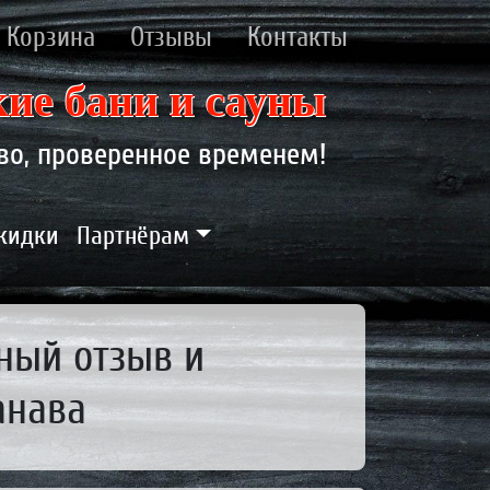
Корзина
Отзывы
Контакты
ие бани и сауны
во, проверенное временем!
скидки
Партнёрам
тный отзыв и
анава