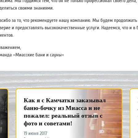
ксима. Мы гордимся тем, что он не только профессионал своего дела, 
делиться своими знаниями.
асибо за то, что рекомендуете нашу компанию. Мы будем продолжать 
верие и предоставлять высококачественные услуги. Надеемся, что и в
иентов.
уважением,
манда «Миасские бани и сауны»
Как я с Камчатки заказывал
баню-бочку из Миасса и не
пожалел: реальный отзыв с
фото и советами!
19 июня 2017