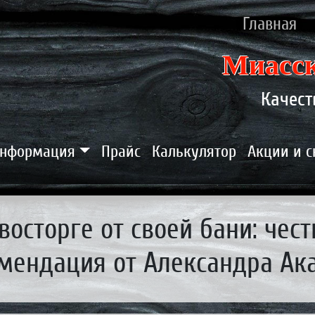
ню
Главная
Миасск
Качест
нформация
Прайс
Калькулятор
Акции и 
восторге от своей бани: чес
мендация от Александра Ак