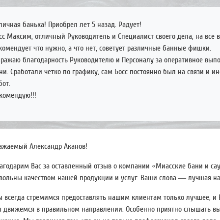
личная банька! Приобрел лет 5 назад. Радует!
сс Максим, отличный Руководитель и Специалист своего дела, на все в
комендует что нужно, а что нет, советует различные банные фишки.
ражаю благодарность Руководителю и Персоналу за оперативное вып
ни. Сработали четко по графику, сам Босс постоянно был на связи и и
бот.
комендую!!!
ажаемый Александр Аканов!
агодарим Вас за оставленный отзыв о компании «Миасские бани и сау
вольны качеством нашей продукции и услуг. Ваши слова — лучшая н
 всегда стремимся предоставлять нашим клиентам только лучшее, и
 движемся в правильном направлении. Особенно приятно слышать вы