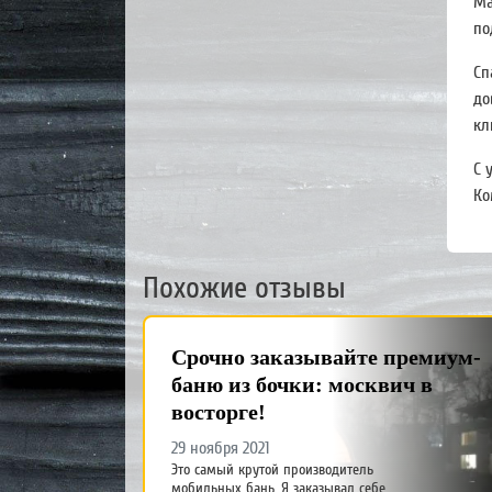
Ма
по
Сп
до
кл
С 
Ко
Похожие отзывы
Срочно заказывайте премиум-
баню из бочки: москвич в
восторге!
29 ноября 2021
Это самый крутой производитель
мобильных бань. Я заказывал себе