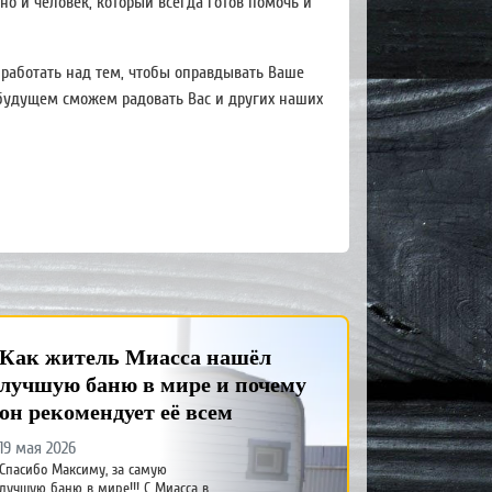
но и человек, который всегда готов помочь и
работать над тем, чтобы оправдывать Ваше
 будущем сможем радовать Вас и других наших
Как житель Миасса нашёл
лучшую баню в мире и почему
он рекомендует её всем
19 мая 2026
Спасибо Максиму, за самую
лучшую баню в мире!!! С Миасса в