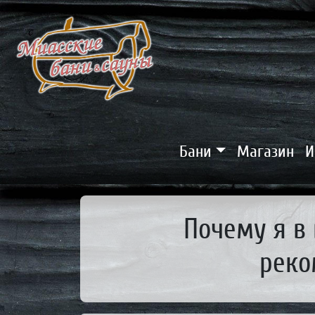
Перейти к основному содержанию
Верхнее ме
Основная навигация
Бани
Магазин
И
Почему я в 
реко