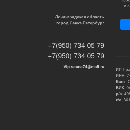
и 
Ленинградская область
город Санкт-Петербург
+7(950) 734 05 79
+7(950) 734 05 79
Vip-sauna74@mail.ru
Пра
ИП
: 
ИНН
: 
Банк
: 
БИК
: 4
р/с
: 3
к/с