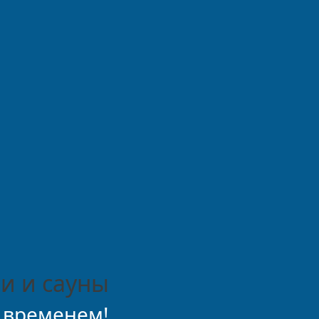
и и сауны
 временем!