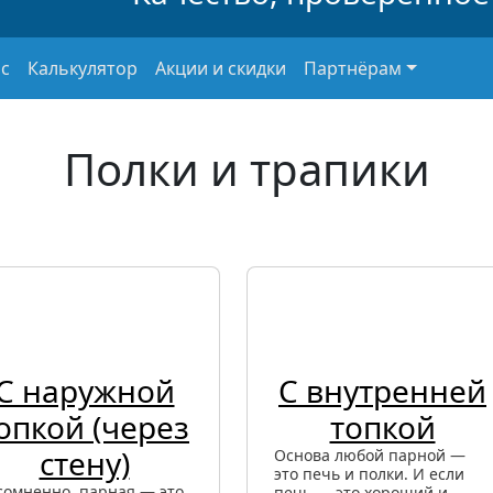
с
Калькулятор
Акции и скидки
Партнёрам
Полки и трапики
С наружной
С внутренней
опкой (через
топкой
стену)
Основа любой парной —
это печь и полки. И если
сомненно, парная — это
печь — это хороший и