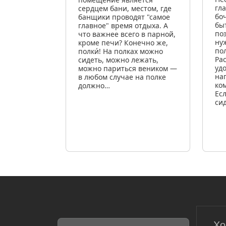
гл
сердцем бани, местом, где
бо
банщики проводят "самое
бы
главное" время отдыха. А
по
что важнее всего в парной,
ну
кроме печи? Конечно же,
по
полки́! На полках можно
Ра
сидеть, можно лежать,
уд
можно париться веником —
на
в любом случае на полке
ко
должно…
Ес
си
Хо