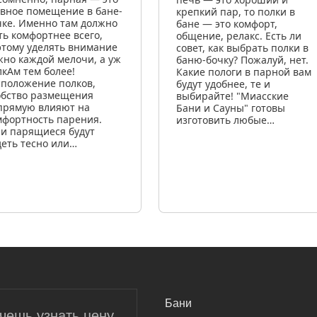
авное помещение в бане-
крепкий пар, то полки в
чке. Именно там должно
бане — это комфорт,
ть комфортнее всего,
общение, релакс. Есть ли
этому уделять внимание
совет, как выбрать полки в
жно каждой мелочи, а уж
баню-бочку? Пожалуй, нет.
лкАм тем более!
Какие пологи в парной вам
сположение полков,
будут удобнее, те и
обство размещения
выбирайте! "Миасские
прямую влияют на
Бани и Сауны" готовы
мфортность парения.
изготовить любые…
ли парящиеся будут
деть тесно или…
САМОЕ ВАЖНОЕ
Бани
чешь узнать цену