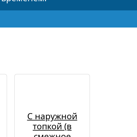
С наружной
топкой (в
смежное