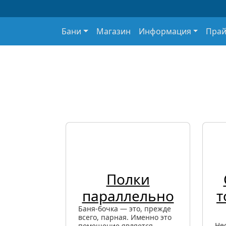
Основная навигация
Бани
Магазин
Информация
Прай
Полки
параллельно
т
Баня-бочка — это, прежде
всего, парная. Именно это
Не
помещение является