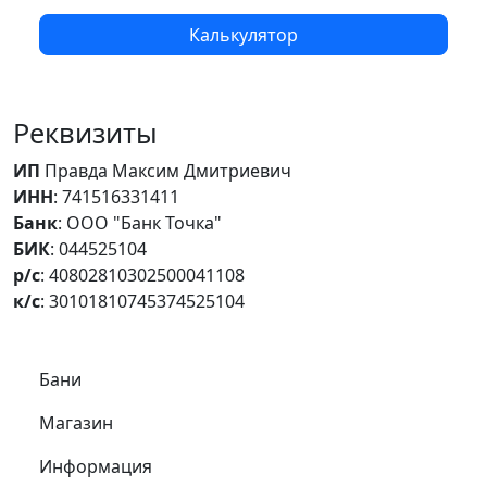
Калькулятор
Реквизиты
ИП
Правда Максим Дмитриевич
ИНН
: 741516331411
Банк
: ООО "Банк Точка"
БИК
: 044525104
р/с
: 40802810302500041108
к/с
: 30101810745374525104
Самое важное
Бани
Магазин
Информация