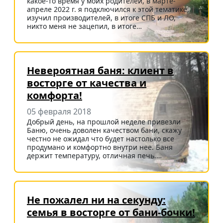
какое-то время у моих родителей, в марте-
апреле 2022 г. я подключился к этой тематике,
изучил производителей, в итоге СПБ и ЛО,
никто меня не зацепил, в итоге…
Невероятная баня: клиент в
восторге от качества и
комфорта!
05 февраля 2018
Добрый день, на прошлой неделе привезли
Баню, очень доволен качеством бани, скажу
честно не ожидал что будет настолько все
продумано и комфортно внутри нее. Баня
держит температуру, отличная печь.…
Не пожалел ни на секунду:
семья в восторге от бани-бочки!