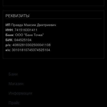
РЕКВИЗИТЫ
Правда Максим Дмитриевич
ИП
: 741516331411
ИНН
: ООО "Банк Точка"
Банк
: 044525104
БИК
: 40802810302500041108
р/с
: 30101810745374525104
к/с
САМОЕ ВАЖНОЕ
Бани
Магазин
Информация
Прайс