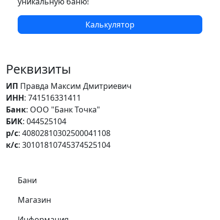
уникальную баню!
Калькулятор
Реквизиты
ИП
Правда Максим Дмитриевич
ИНН
: 741516331411
Банк
: ООО "Банк Точка"
БИК
: 044525104
р/с
: 40802810302500041108
к/с
: 30101810745374525104
Самое важное
Бани
Магазин
Информация