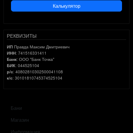
Калькулятор
РЕКВИЗИТЫ
Правда Максим Дмитриевич
ИП
: 741516331411
ИНН
: ООО "Банк Точка"
Банк
: 044525104
БИК
: 40802810302500041108
р/с
: 30101810745374525104
к/с
САМОЕ ВАЖНОЕ
Бани
Магазин
Информация