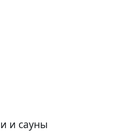
и и сауны
 временем!