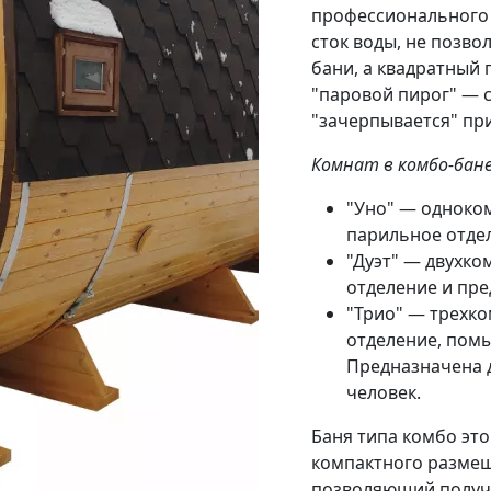
профессионального 
сток воды, не позво
бани, а квадратный 
"паровой пирог" — 
"зачерпывается" пр
Комнат в комбо-бан
"Уно" — одноко
парильное отде
"Дуэт" — двухко
отделение и пре
"Трио" — трехк
отделение, помы
Предназначена 
человек.
Баня типа комбо эт
компактного размещ
позволяющий получи