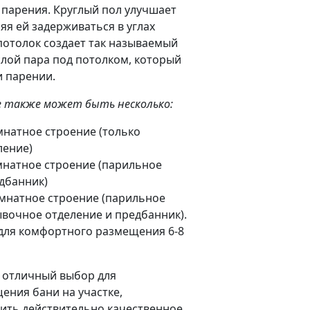
парения. Круглый пол улучшает
ляя ей задерживаться в углах
потолок создает так называемый
слой пара под потолком, который
и парении.
е также может быть несколько:
мнатное строение (только
ление)
мнатное строение (парильное
дбанник)
омнатное строение (парильное
вочное отделение и предбанник).
для комфортного размещения 6-8
о отличный выбор для
ения бани на участке,
ть действительно качественное