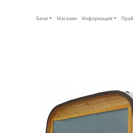
Основная навигация
Бани
Магазин
Информация
Прай