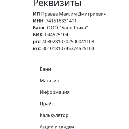
Реквизиты
ИП
Правда Максим Дмитриевич
ИНН
: 741516331411
Банк
: ООО "Банк Точка"
БИК
: 044525104
р/с
: 40802810302500041108
к/с
: 30101810745374525104
Самое важное
Бани
Магазин
Информация
Прайс
Калькулятор
Акции и скидки