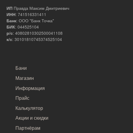
Правда Максим Дмитриевич
ИП
: 741516331411
ИНН
: ООО "Банк Точка"
Банк
: 044525104
БИК
: 40802810302500041108
р/с
: 30101810745374525104
к/с
САМОЕ ВАЖНОЕ
Бани
Магазин
Информация
Прайс
Калькулятор
Акции и скидки
Партнёрам