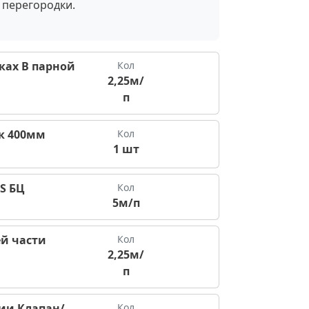
 перегородки.
ках В парной
Кол
2,25м/
п
к 400мм
Кол
1 шт
S БЦ
Кол
5м/п
й части
Кол
2,25м/
п
ии Клапан/
Кол