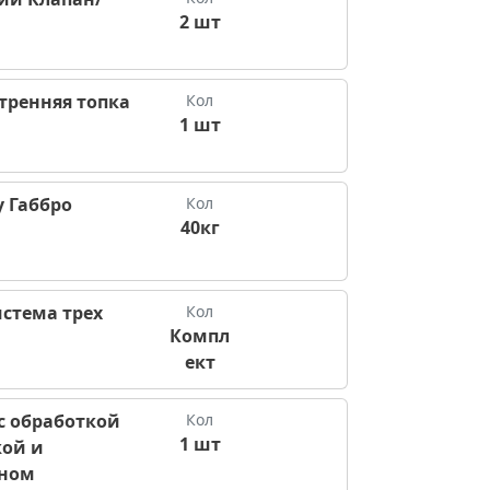
2 шт
утренняя топка
Кол
1 шт
 Габбро
Кол
40кг
стема трех
Кол
Компл
ект
с обработкой
Кол
1 шт
кой и
аном