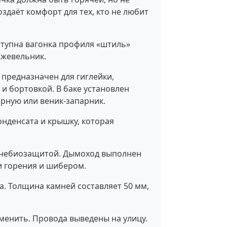
здаёт комфорт для тех, кто не любит
ступна вагонка профиля «штиль»
жжевельник.
 предназначен для гиглейки,
и бортовкой. В баке установлен
арную или веник-запарник.
онденсата и крышку, которая
гнебиозащитой. Дымоход выполнен
и горения и шибером.
а. Толщина камней составляет 50 мм,
менить. Провода выведены на улицу.