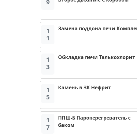
9
Замена поддона печи Компле
1
1
Обкладка печи Талькохлорит
1
3
Камень в ЗК Нефрит
1
5
ППШ-Б Пароперегреватель с
1
баком
7