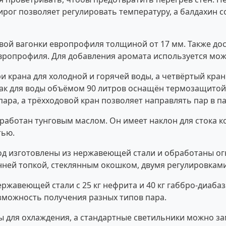
ог позволяет регулировать температуру, а балдахин со
овой вагонки европрофиля толщиной от 17 мм. Также до
вропрофиля. Для добавления аромата используется мо
 крана для холодной и горячей воды, а четвёртый кран
Бак для воды объёмом 90 литров оснащён термозащитой 
ра, а трёхходовой кран позволяет направлять пар в п
бработан тунговым маслом. Он имеет наклон для стока к
тью.
од изготовлены из нержавеющей стали и обработаны о
енней топкой, стеклянным окошком, двумя регулировкам
ержавеющей стали с 25 кг нефрита и 40 кг габбро-диабаз
озможность получения разных типов пара.
 для охлаждения, а стандартные светильники можно за