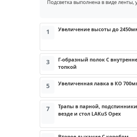
Подсветка выполнена в виде ленты, 
Увеличение высоты до 2450м
1
Г-образный полок С внутренн
3
топкой
Увеличенная лавка в КО 700
5
Трапы в парной, подспинник
7
везде и стол LAKuS Орех
Второе дыхание С коробом