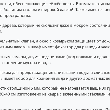
етли, обеспечивающие её жёсткость. В комнате отдых
 с большим столом и широкой лавкой. Также имеется ре
о пространства.
дерева, который не скользит даже в мокром состоянии
и.
рельчатый клапан, а окно с козырьком защищает от дож
тным лаком, а шкаф имеет фиксатор для разводки элек
ным замком, двумя подсветками (под полками и вдоль т
 скопление мусора и воды.
лаком для предотвращения впитывания воды, а сливные
» имеет короб для хранения льда и других ароматных в
стик толщиной 5 мм, который не нагревается выше 30 гр
0x40 см изготовлено из кедра с вклеенными стёклами, ч
 проветривать, чтобы предотвратить перегрев стен. Пе