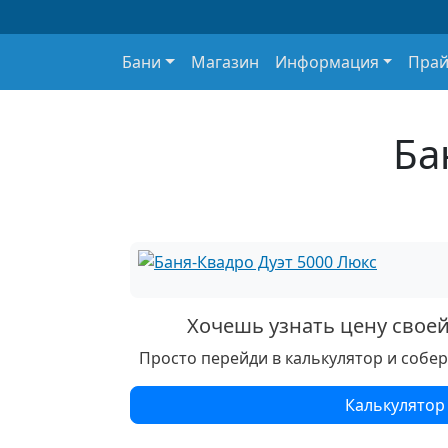
Основная навигация
Бани
Магазин
Информация
Прай
Ба
Хочешь узнать цену свое
Просто перейди в калькулятор и собе
Калькулятор