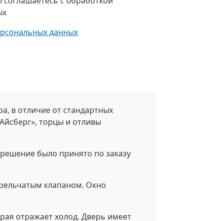
 соглашаетесь с обработкой
ых
ерсональных данных
ра, в отличие от стандартных
«Айсберг», торцы и отливы
 решение было принято по заказу
арельчатым клапаном. Окно
рая отражает холод. Дверь имеет