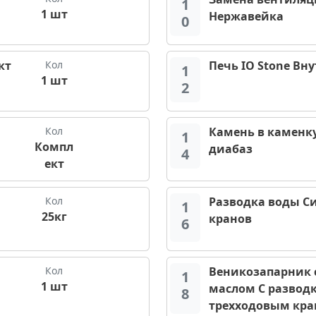
1
1 шт
Нержавейка
0
кт
Кол
Печь IO Stone Вн
1
1 шт
2
Кол
Камень в каменку
1
Компл
диабаз
4
ект
Кол
Разводка воды Си
1
25кг
кранов
6
Кол
Веникозапарник 
1
1 шт
маслом С развод
8
трехходовым кр