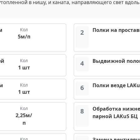
утопленной в нишу, и каната, направляющего свет вдоль
м
Кол
Полки на простав
2
5м/п
ей
Кол
Выдвижной поло
4
1 шт
мм
Кол
Полки везде LAKu
6
1 шт
и
Кол
Обработка нижне
8
2,25м/
парной LAKuS БЦ
п
Кол
Замена вентиляц