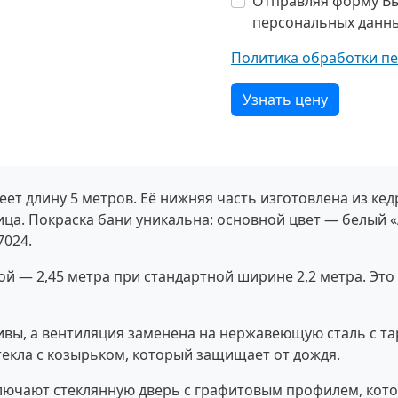
Отправляя форму Вы
персональных данн
Политика обработки п
Узнать цену
ет длину 5 метров. Её нижняя часть изготовлена из кед
ица. Покраска бани уникальна: основной цвет — белый 
7024.
й — 2,45 метра при стандартной ширине 2,2 метра. Это
ивы, а вентиляция заменена на нержавеющую сталь с т
текла с козырьком, который защищает от дождя.
ключают стеклянную дверь с графитовым профилем, кото