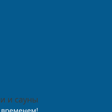
и и сауны
 временем!