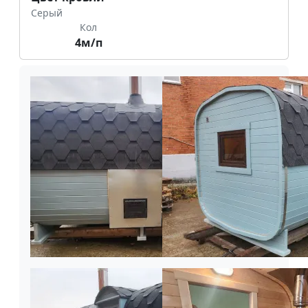
Серый
Кол
4м/п