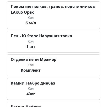
Покрытие полков, трапов, подспинников
LAKuS Орех
Кол
6 м/п
Печь IO Stone Наружная топка
Кол
1 шт
Отделка печи Мрамор
Кол
Комплект
Камни Габбро диабаз
Кол
40кг
Камни Нефрит