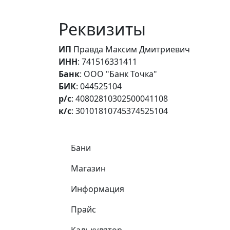
Реквизиты
ИП
Правда Максим Дмитриевич
ИНН
: 741516331411
Банк
: ООО "Банк Точка"
БИК
: 044525104
р/с
: 40802810302500041108
к/с
: 30101810745374525104
Самое важное
Бани
Магазин
Информация
Прайс
Калькулятор