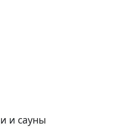
и и сауны
 временем!