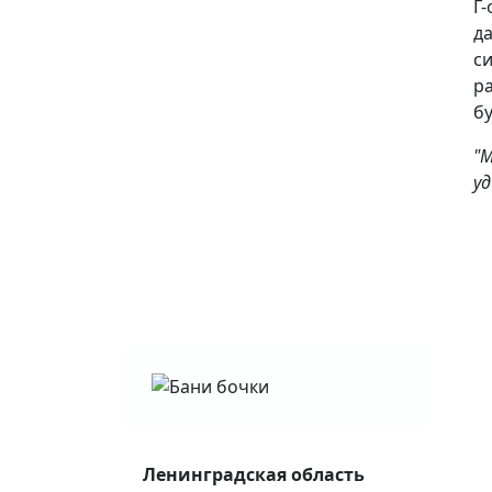
Г-
да
с
ра
бу
"М
у
Ленинградская область