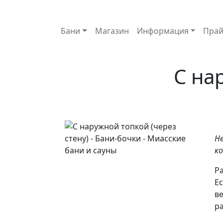
Основная навигация
Бани
Магазин
Информация
Прай
С на
Н
ко
Р
Ес
в
р