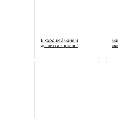
В хорошей бане и
Ба
дышится хорошо!
ил