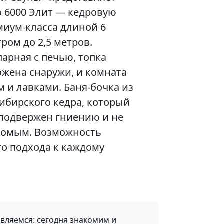
о 6000 Элит — кедровую
миум-класса длиной 6
ром до 2,5 метров.
арная с печью, топка
ожена снаружи, и комната
м и лавками. Баня-бочка из
ибирского кедра, который
 подвержен гниению и не
комым. Возможность
о подхода к каждому
авляемся: сегодня знакомим и