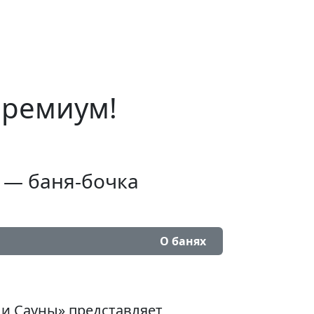
премиум!
т — баня-бочка
О банях
 и Сауны» представляет