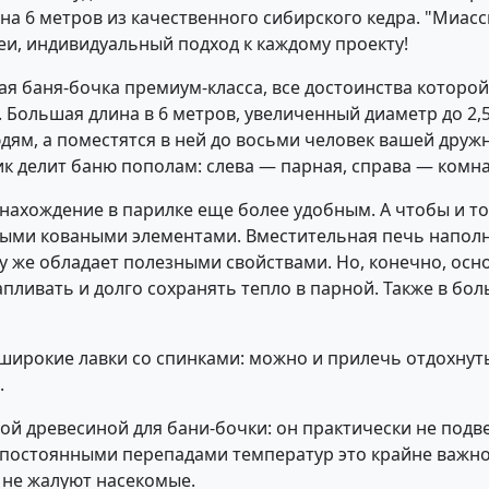
на 6 метров из качественного сибирского кедра. "Миасс
еи, индивидуальный подход к каждому проекту!
ая баня-бочка премиум-класса, все достоинства которо
Большая длина в 6 метров, увеличенный диаметр до 2,5
дям, а поместятся в ней до восьми человек вашей друж
ик делит баню пополам: слева — парная, справа — комн
 нахождение в парилке еще более удобным. А чтобы и т
выми коваными элементами. Вместительная печь напол
у же обладает полезными свойствами. Но, конечно, ос
пливать и долго сохранять тепло в парной. Также в б
 широкие лавки со спинками: можно и прилечь отдохнуть
.
ной древесиной для бани-бочки: он практически не под
 постоянными перепадами температур это крайне важно.
 не жалуют насекомые.