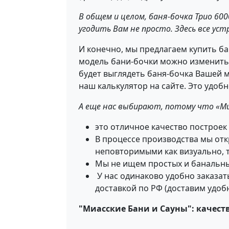
В общем и целом, баня-бочка Трио 60
угодить Вам не просто. Здесь все ус
И конечно, мы предлагаем купить ба
модель бани-бочки можно изменить дл
будет выглядеть баня-бочка Вашей 
наш калькулятор на сайте. Это удобн
А еще нас выбирают, потому что «Ми
это отличное качество построек
В процессе производства мы от
неповторимыми как визуально, т
Мы не ищем простых и банальны
У нас одинаково удобно заказать
доставкой по РФ (доставим удоб
"Миасские Бани и Сауны": качест