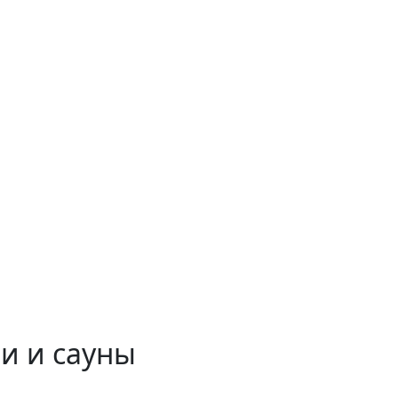
и и сауны
 временем!