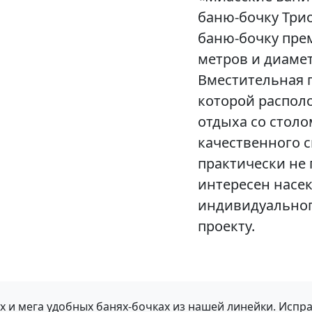
баню-бочку Три
баню-бочку пре
метров и диамет
Вместительная п
которой распол
отдыха со столо
качественного с
практически не
интересен насе
индивидуальног
проекту.
 и мега удобных банях-бочках из нашей линейки. Испр