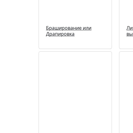
Браширование или
Ли
Драпировка
вы