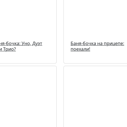
ня-бочка: Уно, Дуэт
Баня-бочка на прицепе:
и Трио?
поехали!